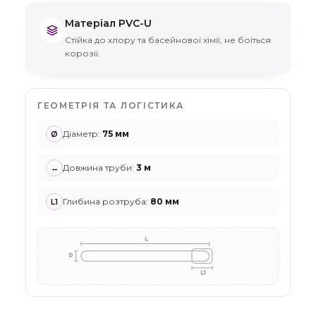
Матеріал PVC-U
Стійка до хлору та басейнової хімії, не боїться
корозії.
ГЕОМЕТРІЯ ТА ЛОГІСТИКА
Діаметр
:
75 мм
Ø
Довжина труби
:
3 м
↔
Глибина розтруба
:
80 мм
L1
L
D
L1