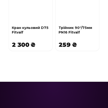
Кран кульовий D75
Трійник 90°/75мм
Fitvalf
PN16 Fitvalf
2 300 ₴
259 ₴