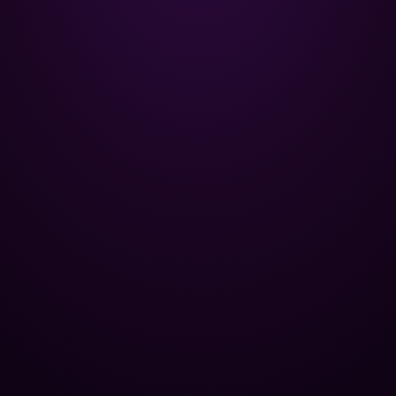
Poolman – ваш надійний партнер
у професійному догляді за
басейном.
+
НАВІГАЦІЯ
Головна
+
ОПТОВИМ КЛІЄНТАМ
Каталог
Бази відпочинку
+
ПОПУЛЯРНІ КАТЕГОРІЇ
Хімія для басейну
Спа-центри
Контроль рівня pH
+
ЮРИДИЧНА ІНФОРМАЦІЯ
Труби та фітинги
Публічні басейни