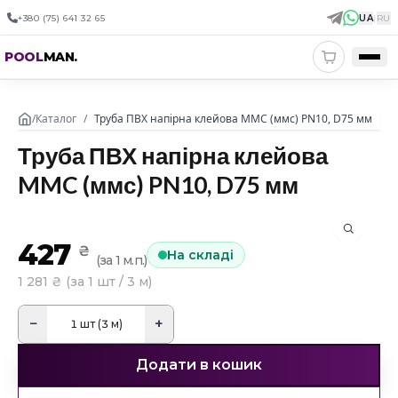
+380 (75) 641 32 65
UA
|
RU
POOL
MAN
.
/
Каталог
/
Труба ПВХ напірна клейова MMC (ммс) PN10, D75 мм
Труба ПВХ напірна клейова
MMC (ммс) PN10, D75 мм
427
₴
На складі
(
за 1 м.п.
)
1 281
₴ (
за 1 шт / 3 м
)
−
+
1
шт (3 м)
Додати в кошик