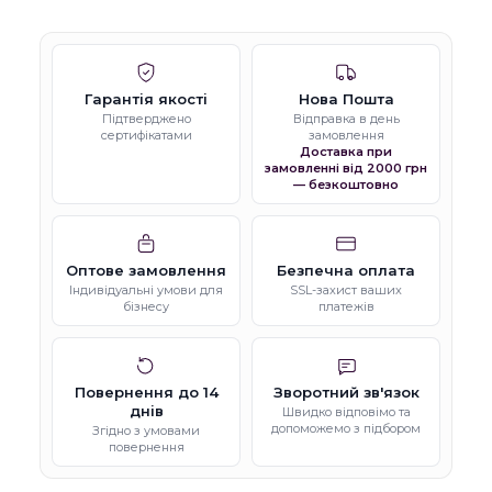
Гарантія якості
Нова Пошта
Підтверджено
Відправка в день
сертифікатами
замовлення
Доставка при
замовленні від 2000 грн
— безкоштовно
Оптове замовлення
Безпечна оплата
Індивідуальні умови для
SSL-захист ваших
бізнесу
платежів
Повернення до 14
Зворотний зв'язок
днів
Швидко відповімо та
допоможемо з підбором
Згідно з умовами
повернення