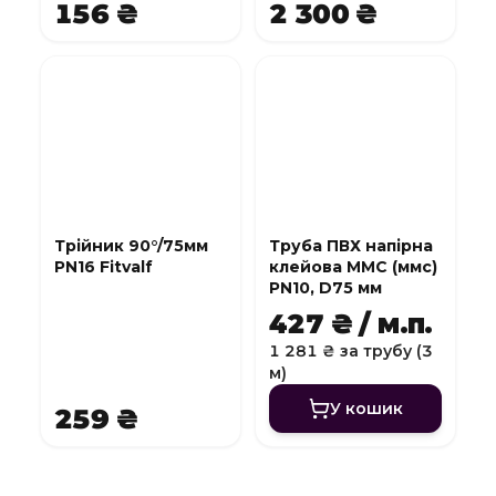
156 ₴
2 300 ₴
Трійник 90°/75мм
Труба ПВХ напірна
PN16 Fitvalf
клейова MMC (ммс)
PN10, D75 мм
427 ₴ / м.п.
1 281 ₴ за трубу (3
м)
У кошик
259 ₴