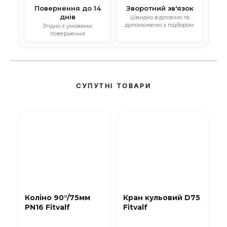
Повернення до 14
Зворотний зв'язок
днів
Швидко відповімо та
допоможемо з підбором
Згідно з умовами
повернення
СУПУТНІ ТОВАРИ
Коліно 90°/75мм
Кран кульовий D75
PN16 Fitvalf
Fitvalf