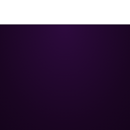
Poolman – ваш надійний партнер
у професійному догляді за
басейном.
+
НАВІГАЦІЯ