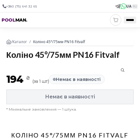
+380 (75) 641 32 65
UA
|
RU
POOL
MAN
.
/
Каталог
/
Коліно 45°/75мм PN16 Fitvalf
Коліно 45°/75мм PN16 Fitvalf
194
₴
Немає в наявності
(
за 1 шт
)
Немає в наявності
*
Мінімальне замовлення — 1 штука.
КОЛІНО 45°/75ММ PN16 FITVALF