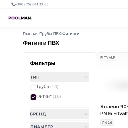
+380 (75) 641 32 65
POOL
MAN
.
Главная
/
Трубы ПВХ
/
Фитинги
Фитинги ПВХ
FITVALF
Фильтры
ТИП
Труба
(
10
)
Фитинг
(
16
)
Колено 90
PN16 Fitvalf
БРЕНД
PN
16
ДИАМЕТР