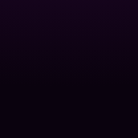
oolman
Удаление водорослей
Осветление воды
ты
Вспомогательные средства
Уход за СПА