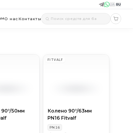
UA
|
RU
ам
О нас
Контакты
FITVALF
 90°/50мм
Колено 90°/63мм
alf
PN16 Fitvalf
PN
16