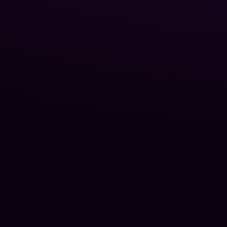
Блог P
О нас
Контак
©
2026
Poolman -
официальный сайт
.
Poolman - официальный сайт украинского
производителя химии для бассейнов