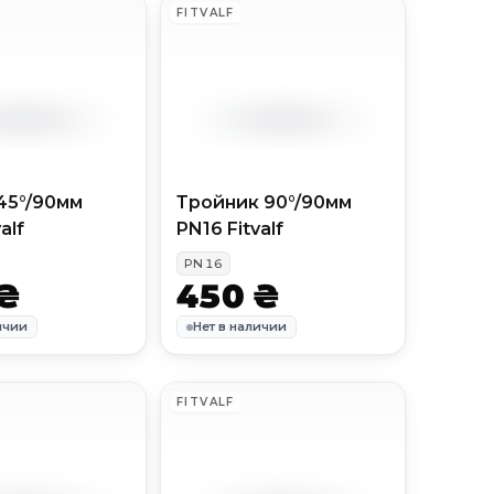
FITVALF
45°/90мм
Тройник 90°/90мм
alf
PN16 Fitvalf
PN
16
₴
450 ₴
ичии
Нет в наличии
FITVALF