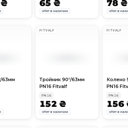
 ₴
65 ₴
78 ₴
и
Нет в наличии
Нет в нал
FITVALF
FITVALF
°/63мм
Тройник 90°/63мм
Колено 
PN16 Fitvalf
PN16 Fitv
PN
16
PN
16
152 ₴
156 
и
Нет в наличии
Нет в нал