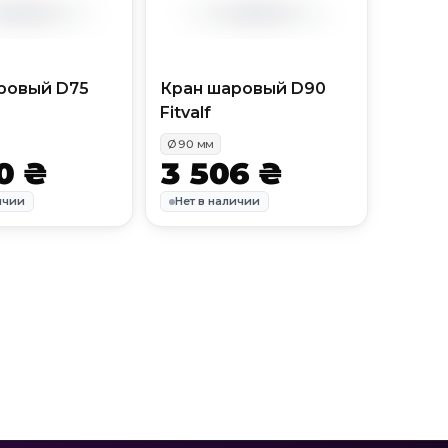
ровый D75
Кран шаровый D90
Fitvalf
Ø
90
мм
0 ₴
3 506 ₴
ичии
Нет в наличии