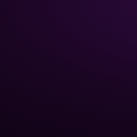
НАВИГА
Главная
Каталог
Poolman – ваш надежный
Химия 
партнёр в
Трубы 
профессиональном уходе
Стекля
за бассейном.
Роботы
бассе
Тепло
Оборуд