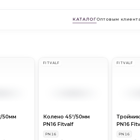
КАТАЛОГ
Оптовым клиент
FITVALF
FITVALF
°/50мм
Колено 45°/50мм
Тройник
PN16 Fitvalf
PN16 Fitv
PN
16
PN
16