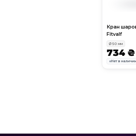
Кран шаро
Fitvalf
Ø
50
мм
734 ₴
Нет в наличи