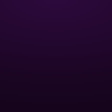
ЦИЯ
ОПТОВЫМ КЛИЕНТАМ
Базы отдыха
Спа-центры
для бассейна
Публичные бассейны
и фитинги
Отели
нный песок
Оптовые дилеры
 для
йна
ПОПУЛЯРНЫЕ КАТЕГОРИИ
вые насосы
ование
Контроль уровня pH