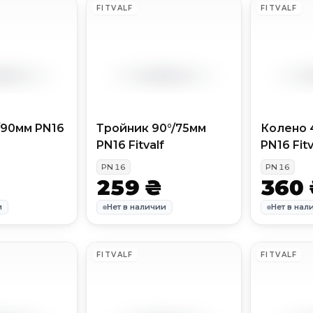
FITVALF
FITVALF
/90мм PN16
Тройник 90°/75мм
Колено 
PN16 Fitvalf
PN16 Fitv
PN
16
PN
16
259 ₴
360 
и
Нет в наличии
Нет в нал
FITVALF
FITVALF