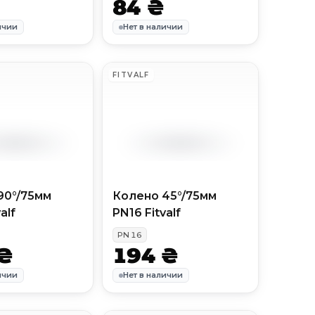
84 ₴
ичии
Нет в наличии
FITVALF
90°/75мм
Колено 45°/75мм
alf
PN16 Fitvalf
PN
16
₴
194 ₴
ичии
Нет в наличии