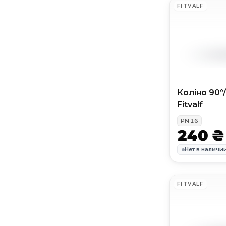
FITVALF
Коліно 90°
Fitvalf
PN
16
240 ₴
Нет в наличи
FITVALF