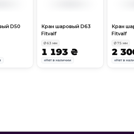
вый D50
Кран шаровый D63
Кран ша
Fitvalf
Fitvalf
Ø
63
мм
Ø
75
мм
1 193 ₴
2 30
и
Нет в наличии
Нет в нал