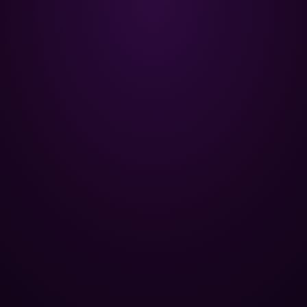
Poolman – ваш надійний партнер
у професійному догляді за
басейном.
+
НАВІГАЦІЯ
Головна
+
ОПТОВИМ КЛІЄНТАМ
Каталог
Бази відпочинку