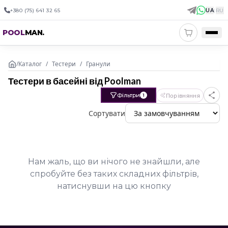
+380 (75) 641 32 65
UA
|
RU
POOL
MAN
.
/
Каталог
/
Тестери
/
Гранули
Тестери в басейні від Poolman
Фільтри
Порівняння
1
Сортувати
Нам жаль, що ви нічого не знайшли, але
спробуйте без таких складних фільтрів,
натиснувши на цю кнопку