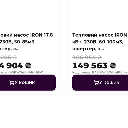
овий насос IRON 17.8
Тепловий насос IRON
 230В, 50-85м3,
кВт, 230В, 60-100м3,
ртер, з
інвертер, з
одженням, WI-FI
охолодженням, WI-FI
 005 ₴
186 954 ₴
4 904 ₴
149 563 ₴
вару: PASRW040-P-BP6II-X
Код товару: PASRW050-P-BP6II-X
У кошик
У кошик