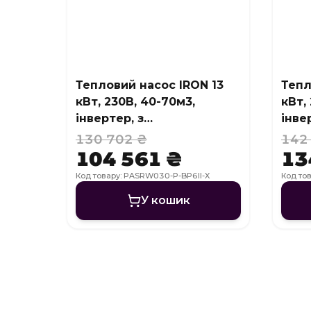
Тепловий насос IRON 13
Тепл
кВт, 230В, 40-70м3,
кВт,
інвертер, з
інве
охолодженням, WI-FI
охол
130 702 ₴
142
104 561 ₴
13
Код товару: PASRW030-P-BP6II-X
Код то
У кошик