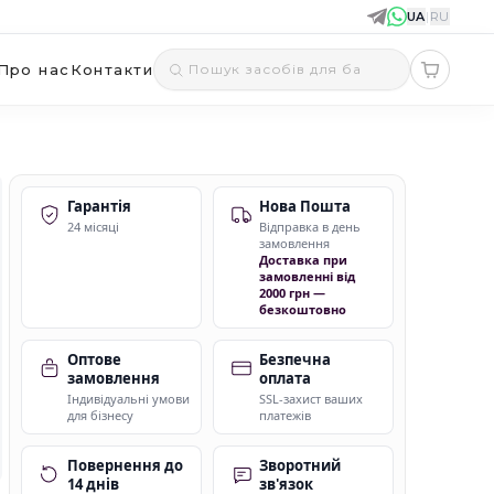
UA
|
RU
Про нас
Контакти
Гарантія
Нова Пошта
24 місяці
Відправка в день
замовлення
Доставка при
замовленні від
2000 грн —
безкоштовно
Оптове
Безпечна
замовлення
оплата
Індивідуальні умови
SSL-захист ваших
для бізнесу
платежів
Повернення до
Зворотний
14 днів
зв'язок