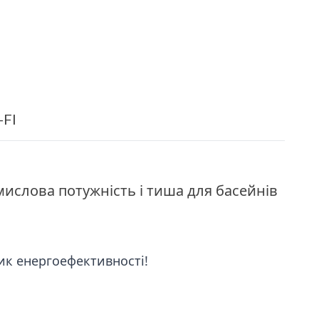
-FI
мислова потужність і тиша для басейнів
ик енергоефективності!