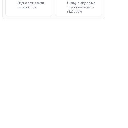
Згідно з умовами
Швидко відповімо
повернення
та допоможемо з
підбором