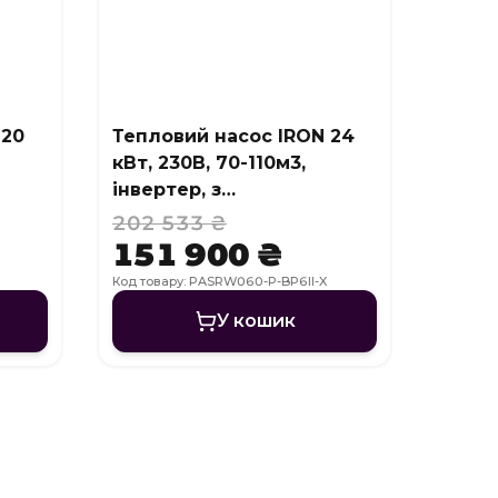
 20
Тепловий насос IRON 24
кВт, 230В, 70-110м3,
інвертер, з
охолодженням, WI-FI
202 533 ₴
151 900 ₴
Код товару: PASRW060-P-BP6II-X
У кошик