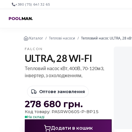
+380 (75) 641 32 65
POOL
MAN
.
/
Каталог
/
Теплові насоси
/
Тепловий насос ULTRA, 28 кВт
FALCON
ULTRA, 28 WI-FI
Тепловий насос кВт, 400В, 70-120м3,
інвертер, з охолодженням,
Оптове замовлення
278 680
грн.
Код товару: PASRW060S-P-BP15
На складі
Додати в кошик