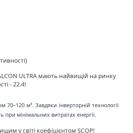
тивності)
 FALCON ULTRA мають найвищій на ринку
і - 22.4!
ом 70–120 м³. Завдяки інверторній технології
ь при мінімальних витратах енергії.
ищим у світі коефіцієнтом SCOP!