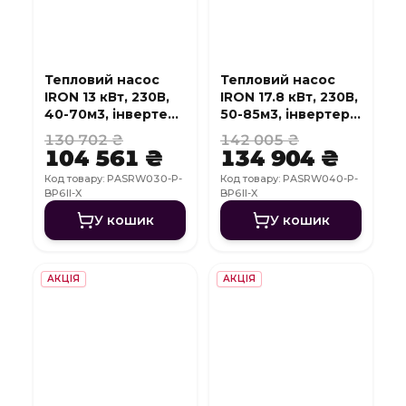
Тепловий насос
Тепловий насос
IRON 13 кВт, 230В,
IRON 17.8 кВт, 230В,
40-70м3, інвертер,
50-85м3, інвертер,
з охолодженням,
з охолодженням,
130 702 ₴
142 005 ₴
WI-FI
WI-FI
104 561 ₴
134 904 ₴
Код товару: PASRW030-P-
Код товару: PASRW040-P-
BP6II-X
BP6II-X
У кошик
У кошик
АКЦІЯ
АКЦІЯ