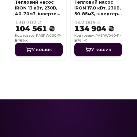
Тепловий насос
Тепловий насос
IRON 13 кВт, 230В,
IRON 17.8 кВт, 230В,
40-70м3, інвертер,
50-85м3, інвертер,
з охолодженням,
з охолодженням,
130 702 ₴
142 005 ₴
WI-FI
WI-FI
104 561 ₴
134 904 ₴
Код товару: PASRW030-P-
Код товару: PASRW040-P-
BP6II-X
BP6II-X
У кошик
У кошик