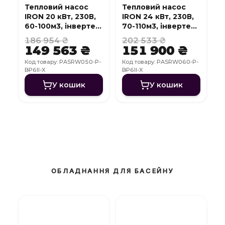
Тепловий насос
Тепловий насос
IRON 20 кВт, 230В,
IRON 24 кВт, 230В,
60-100м3, інвертер,
70-110м3, інвертер,
з охолодженням,
з охолодженням,
186 954 ₴
202 533 ₴
WI-FI
WI-FI
149 563 ₴
151 900 ₴
Код товару: PASRW050-P-
Код товару: PASRW060-P-
BP6II-X
BP6II-X
У кошик
У кошик
ОБЛАДНАННЯ ДЛЯ БАСЕЙНУ