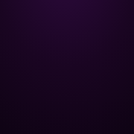
Poolman – ваш надійний партнер
у професійному догляді за
басейном.
+
НАВІГАЦІЯ
Головна
+
ОПТОВИМ КЛІЄНТАМ
Каталог
Бази відпочинку
+
ПОПУЛЯРНІ КАТЕГОРІЇ
Хімія для басейну
Спа-центри
Контроль рівня pH
+
ЮРИДИЧНА ІНФОРМАЦІЯ
Труби та фітинги
Публічні басейни
Усунення водоростей