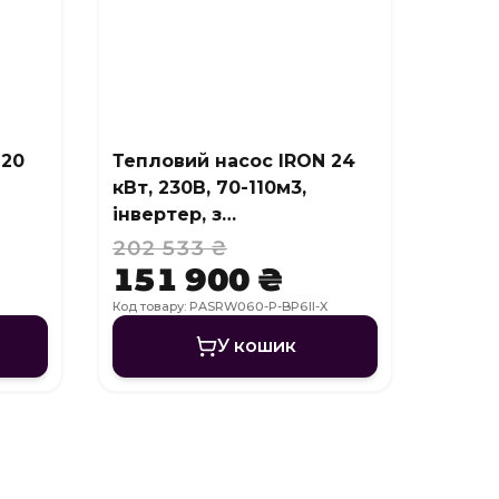
 20
Тепловий насос IRON 24
кВт, 230В, 70-110м3,
інвертер, з
охолодженням, WI-FI
202 533 ₴
151 900 ₴
Код товару: PASRW060-P-BP6II-X
У кошик