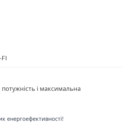
-FI
а потужність і максимальна
ик енергоефективності!