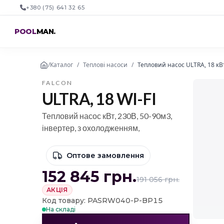
+380 (75) 641 32 65
POOL
MAN
.
/
Каталог
/
Теплові насоси
/
Тепловий насос ULTRA, 18 кВт
FALCON
ULTRA, 18 WI-FI
Тепловий насос кВт, 230В, 50-90м3,
інвертер, з охолодженням,
Оптове замовлення
152 845
грн.
191 056
грн.
АКЦІЯ
Код товару: PASRW040-P-BP15
На складі