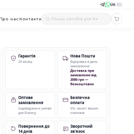
UA
|
RU
Про нас
Контакти
Гарантія
Нова Пошта
24 місяці
Відправка в день
замовлення
Доставка при
замовленні від
2000 грн —
безкоштовно
Оптове
Безпечна
замовлення
оплата
Індивідуальні умови
SSL-захист ваших
для бізнесу
платежів
Повернення до
Зворотний
14 днів
зв'язок