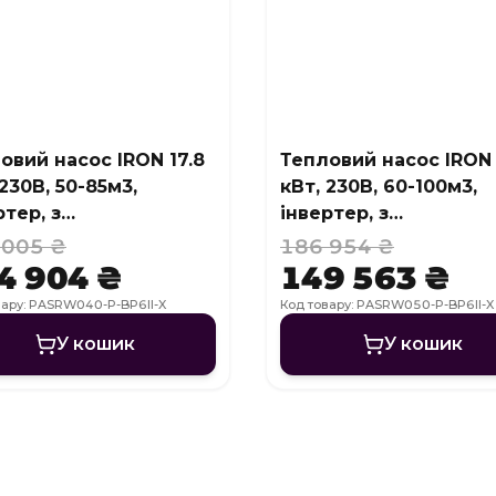
овий насос IRON 17.8
Тепловий насос IRON
 230В, 50-85м3,
кВт, 230В, 60-100м3,
ртер, з
інвертер, з
одженням, WI-FI
охолодженням, WI-FI
 005 ₴
186 954 ₴
4 904 ₴
149 563 ₴
вару: PASRW040-P-BP6II-X
Код товару: PASRW050-P-BP6II-X
У кошик
У кошик