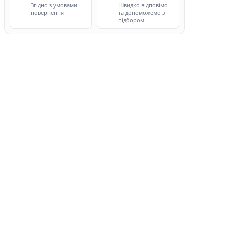
Згідно з умовами
Швидко відповімо
повернення
та допоможемо з
підбором