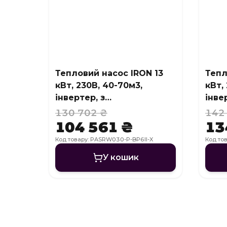
Тепловий насос IRON 13
Тепл
кВт, 230В, 40-70м3,
кВт,
інвертер, з
інве
охолодженням, WI-FI
охол
130 702 ₴
142
104 561 ₴
13
Код товару: PASRW030-P-BP6II-X
Код то
У кошик