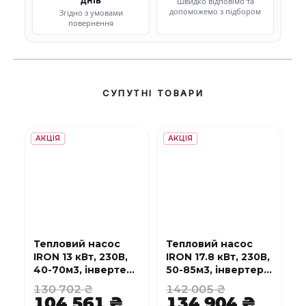
Швидко відповімо та
допоможемо з підбором
Згідно з умовами
повернення
СУПУТНІ ТОВАРИ
АКЦІЯ
АКЦІЯ
Тепловий насос
Тепловий насос
IRON 13 кВт, 230В,
IRON 17.8 кВт, 230В,
40-70м3, інвертер,
50-85м3, інвертер,
з охолодженням,
з охолодженням,
130 702 ₴
142 005 ₴
WI-FI
WI-FI
104 561 ₴
134 904 ₴