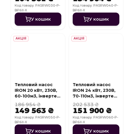
Код товару: PASRW030-P-
Код товару: PASRW040-P-
BP6II-X
BP6II-X
У кошик
У кошик
АКЦІЯ
АКЦІЯ
Тепловий насос
Тепловий насос
IRON 20 кВт, 230В,
IRON 24 кВт, 230В,
60-100м3, інвертер,
70-110м3, інвертер,
з охолодженням,
з охолодженням,
186 954 ₴
202 533 ₴
WI-FI
WI-FI
149 563 ₴
151 900 ₴
Код товару: PASRW050-P-
Код товару: PASRW060-P-
BP6II-X
BP6II-X
У кошик
У кошик