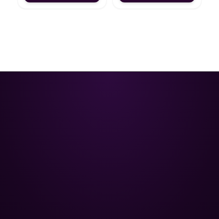
Poolman – ваш надійний партнер
у професійному догляді за
басейном.