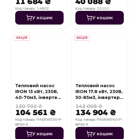
11 684 ₴
40 088 ₴
Код товару: 14802
Код товару: 15151
У кошик
У кошик
АКЦІЯ
АКЦІЯ
Тепловий насос
Тепловий насос
IRON 13 кВт, 230В,
IRON 17.8 кВт, 230В,
40-70м3, інвертер,
50-85м3, інвертер,
з охолодженням,
з охолодженням,
130 702 ₴
142 005 ₴
WI-FI
WI-FI
104 561 ₴
134 904 ₴
Код товару: PASRW030-P-
Код товару: PASRW040-P-
BP6II-X
BP6II-X
У кошик
У кошик