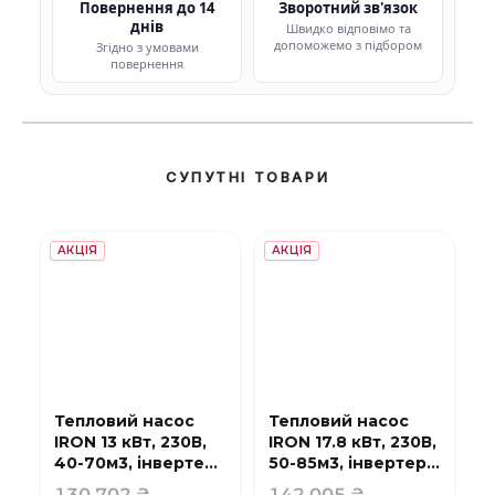
Повернення до 14
Зворотний зв'язок
днів
Швидко відповімо та
допоможемо з підбором
Згідно з умовами
повернення
СУПУТНІ ТОВАРИ
АКЦІЯ
АКЦІЯ
Тепловий насос
Тепловий насос
IRON 13 кВт, 230В,
IRON 17.8 кВт, 230В,
40-70м3, інвертер,
50-85м3, інвертер,
з охолодженням,
з охолодженням,
130 702 ₴
142 005 ₴