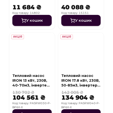
11 684 ₴
40 088 ₴
Код товару: 14802
Код товару: 15151
У кошик
У кошик
АКЦІЯ
АКЦІЯ
Тепловий насос
Тепловий насос
IRON 13 кВт, 230В,
IRON 17.8 кВт, 230В,
40-70м3, інвертер,
50-85м3, інвертер,
з охолодженням,
з охолодженням,
130 702 ₴
142 005 ₴
WI-FI
WI-FI
104 561 ₴
134 904 ₴
Код товару: PASRW030-P-
Код товару: PASRW040-P-
BP6II-X
BP6II-X