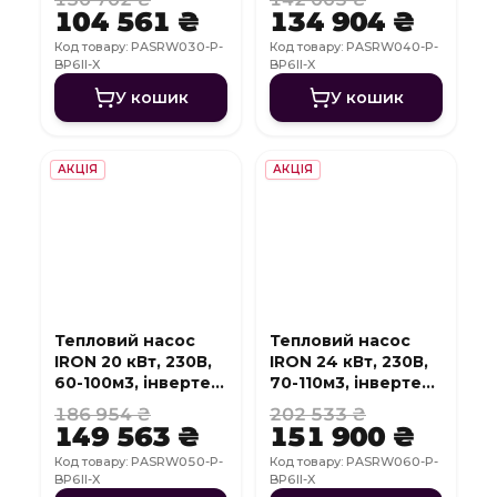
WI-FI
WI-FI
104 561 ₴
134 904 ₴
Код товару: PASRW030-P-
Код товару: PASRW040-P-
BP6II-X
BP6II-X
У кошик
У кошик
АКЦІЯ
АКЦІЯ
Тепловий насос
Тепловий насос
IRON 20 кВт, 230В,
IRON 24 кВт, 230В,
60-100м3, інвертер,
70-110м3, інвертер,
з охолодженням,
з охолодженням,
186 954 ₴
202 533 ₴
WI-FI
WI-FI
149 563 ₴
151 900 ₴
Код товару: PASRW050-P-
Код товару: PASRW060-P-
BP6II-X
BP6II-X