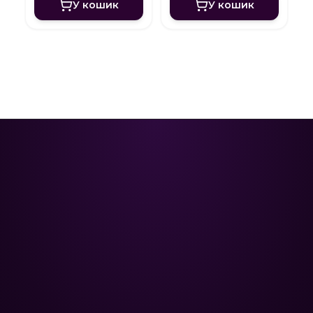
У кошик
У кошик
Poolman – ваш надійний партнер
у професійному догляді за
басейном.