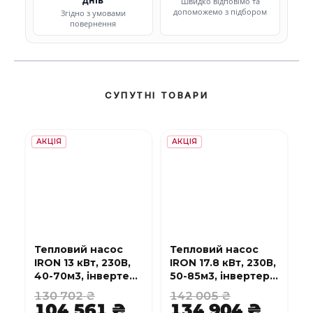
Швидко відповімо та
допоможемо з підбором
Згідно з умовами
повернення
СУПУТНІ ТОВАРИ
АКЦІЯ
АКЦІЯ
Тепловий насос
Тепловий насос
IRON 13 кВт, 230В,
IRON 17.8 кВт, 230В,
40-70м3, інвертер,
50-85м3, інвертер,
з охолодженням,
з охолодженням,
130 702 ₴
142 005 ₴
WI-FI
WI-FI
104 561 ₴
134 904 ₴