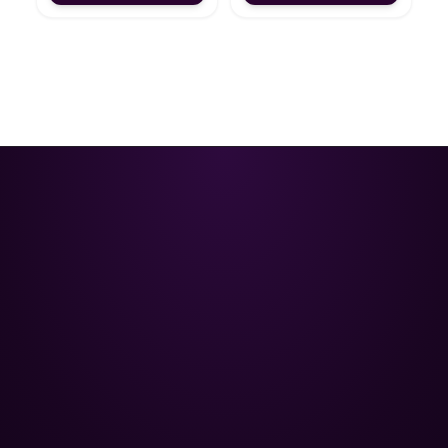
Poolman – ваш надійний партнер
у професійному догляді за
басейном.