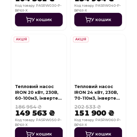
Код товару: PASRW030-P-
Код товару: PASRW040-P-
BP6II-X
BP6II-X
У кошик
У кошик
АКЦІЯ
АКЦІЯ
Тепловий насос
Тепловий насос
IRON 20 кВт, 230В,
IRON 24 кВт, 230В,
60-100м3, інвертер,
70-110м3, інвертер,
з охолодженням,
з охолодженням,
186 954 ₴
202 533 ₴
WI-FI
WI-FI
149 563 ₴
151 900 ₴
Код товару: PASRW050-P-
Код товару: PASRW060-P-
BP6II-X
BP6II-X
У кошик
У кошик