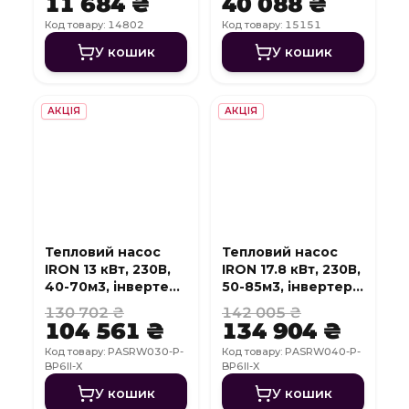
11 684 ₴
40 088 ₴
Код товару: 14802
Код товару: 15151
У кошик
У кошик
АКЦІЯ
АКЦІЯ
Тепловий насос
Тепловий насос
IRON 13 кВт, 230В,
IRON 17.8 кВт, 230В,
40-70м3, інвертер,
50-85м3, інвертер,
з охолодженням,
з охолодженням,
130 702 ₴
142 005 ₴
WI-FI
WI-FI
104 561 ₴
134 904 ₴
Код товару: PASRW030-P-
Код товару: PASRW040-P-
BP6II-X
BP6II-X
У кошик
У кошик