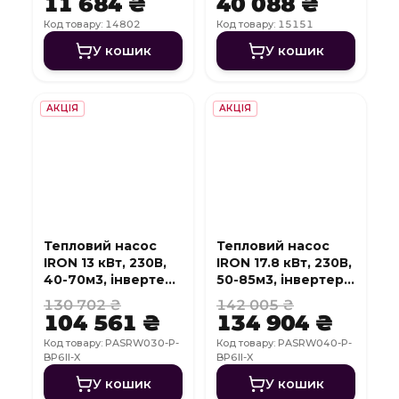
11 684 ₴
40 088 ₴
Код товару: 14802
Код товару: 15151
У кошик
У кошик
АКЦІЯ
АКЦІЯ
Тепловий насос
Тепловий насос
IRON 13 кВт, 230В,
IRON 17.8 кВт, 230В,
40-70м3, інвертер,
50-85м3, інвертер,
з охолодженням,
з охолодженням,
130 702 ₴
142 005 ₴
WI-FI
WI-FI
104 561 ₴
134 904 ₴
Код товару: PASRW030-P-
Код товару: PASRW040-P-
BP6II-X
BP6II-X
У кошик
У кошик