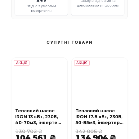
Швидко відповімо та
допоможемо з підбором
Згідно з умовами
повернення
СУПУТНІ ТОВАРИ
АКЦІЯ
АКЦІЯ
Тепловий насос
Тепловий насос
IRON 13 кВт, 230В,
IRON 17.8 кВт, 230В,
40-70м3, інвертер,
50-85м3, інвертер,
з охолодженням,
з охолодженням,
130 702 ₴
142 005 ₴
WI-FI
WI-FI
104 561 ₴
134 904 ₴