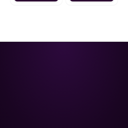
Poolman – ваш надійний партнер
у професійному догляді за
басейном.