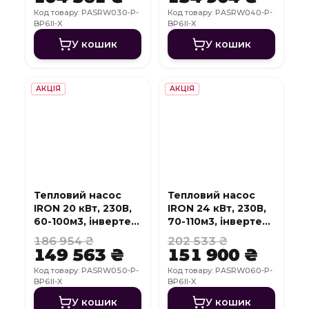
Код товару: PASRW030-P-
Код товару: PASRW040-P-
BP6II-X
BP6II-X
У кошик
У кошик
АКЦІЯ
АКЦІЯ
Тепловий насос
Тепловий насос
IRON 20 кВт, 230В,
IRON 24 кВт, 230В,
60-100м3, інвертер,
70-110м3, інвертер,
з охолодженням,
з охолодженням,
186 954 ₴
202 533 ₴
WI-FI
WI-FI
149 563 ₴
151 900 ₴
Код товару: PASRW050-P-
Код товару: PASRW060-P-
BP6II-X
BP6II-X
У кошик
У кошик