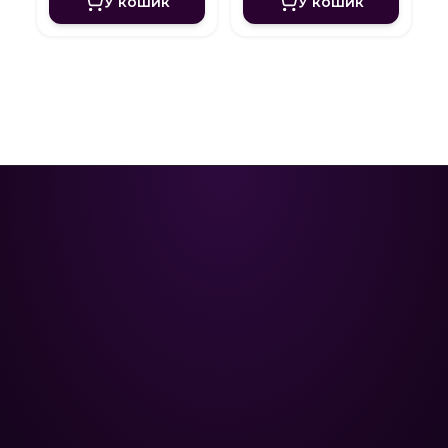
У кошик
У кошик
Poolman – ваш надійний партнер
у професійному догляді за
басейном.