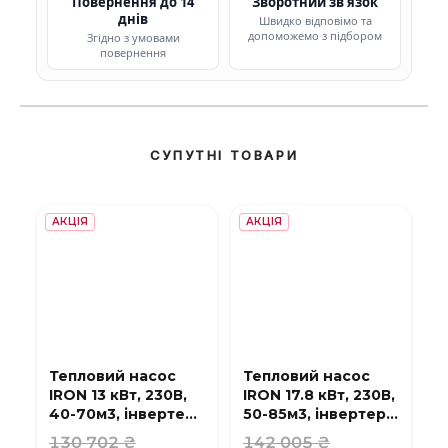
Повернення до 14
Зворотний зв'язок
днів
Швидко відповімо та
допоможемо з підбором
Згідно з умовами
повернення
СУПУТНІ ТОВАРИ
АКЦІЯ
АКЦІЯ
Тепловий насос
Тепловий насос
IRON 13 кВт, 230В,
IRON 17.8 кВт, 230В,
40-70м3, інвертер,
50-85м3, інвертер,
з охолодженням,
з охолодженням,
130 702 ₴
142 005 ₴