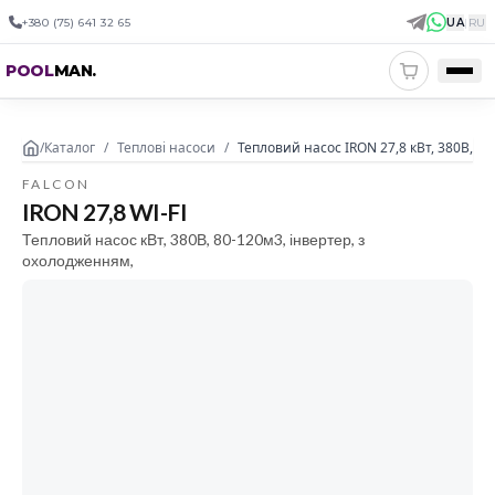
+380 (75) 641 32 65
UA
|
RU
POOL
MAN
.
/
Каталог
/
Теплові насоси
/
Тепловий насос IRON 27,8 кВт, 380В, 80
FALCON
IRON 27,8 WI-FI
Тепловий насос кВт, 380В, 80-120м3, інвертер, з
охолодженням,