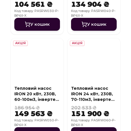
WI-FI
WI-FI
104 561 ₴
134 904 ₴
Код товару: PASRW030-P-
Код товару: PASRW040-P-
BP6II-X
BP6II-X
У кошик
У кошик
АКЦІЯ
АКЦІЯ
Тепловий насос
Тепловий насос
IRON 20 кВт, 230В,
IRON 24 кВт, 230В,
60-100м3, інвертер,
70-110м3, інвертер,
з охолодженням,
з охолодженням,
186 954 ₴
202 533 ₴
WI-FI
WI-FI
149 563 ₴
151 900 ₴
Код товару: PASRW050-P-
Код товару: PASRW060-P-
BP6II-X
BP6II-X