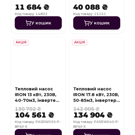
11 684 ₴
40 088 ₴
Код товару: 14802
Код товару: 15151
У кошик
У кошик
АКЦІЯ
АКЦІЯ
Тепловий насос
Тепловий насос
IRON 13 кВт, 230В,
IRON 17.8 кВт, 230В,
40-70м3, інвертер,
50-85м3, інвертер,
з охолодженням,
з охолодженням,
130 702 ₴
142 005 ₴
WI-FI
WI-FI
104 561 ₴
134 904 ₴
Код товару: PASRW030-P-
Код товару: PASRW040-P-
BP6II-X
BP6II-X