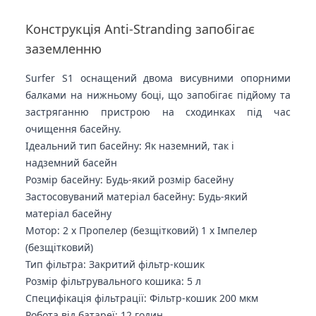
Конструкція Anti-Stranding запобігає
заземленню
Surfer S1 оснащений двома висувними опорними
балками на нижньому боці, що запобігає підйому та
застряганню пристрою на сходинках під час
очищення басейну.
Ідеальний тип басейну: Як наземний, так і
надземний басейн
Розмір басейну: Будь-який розмір басейну
Застосовуваний матеріал басейну: Будь-який
матеріал басейну
Мотор: 2 x Пропелер (безщітковий) 1 x Імпелер
(безщітковий)
Тип фільтра: Закритий фільтр-кошик
Розмір фільтрувального кошика: 5 л
Специфікація фільтрації: Фільтр-кошик 200 мкм
Робота від батареї: 12 годин