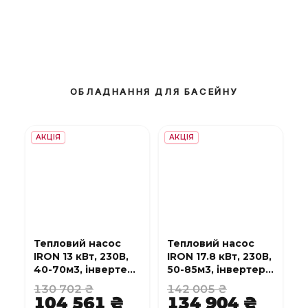
ОБЛАДНАННЯ ДЛЯ БАСЕЙНУ
АКЦІЯ
АКЦІЯ
Тепловий насос
Тепловий насос
IRON 13 кВт, 230В,
IRON 17.8 кВт, 230В,
40-70м3, інвертер,
50-85м3, інвертер,
з охолодженням,
з охолодженням,
130 702 ₴
142 005 ₴
WI-FI
WI-FI
104 561 ₴
134 904 ₴