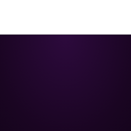
Poolman – ваш надійний партнер
у професійному догляді за
басейном.