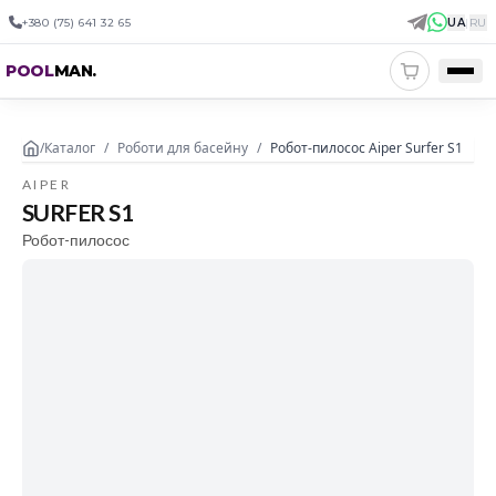
+380 (75) 641 32 65
UA
|
RU
POOL
MAN
.
/
Каталог
/
Роботи для басейну
/
Робот-пилосос Aiper Surfer S1
AIPER
SURFER S1
Робот-пилосос