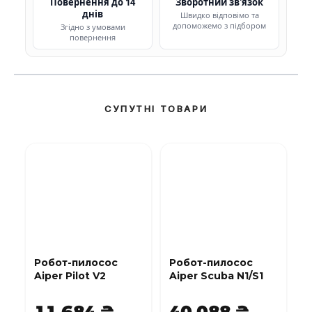
Повернення до 14
Зворотний зв'язок
днів
Швидко відповімо та
допоможемо з підбором
Згідно з умовами
повернення
СУПУТНІ ТОВАРИ
Робот-пилосос
Робот-пилосос
Aiper Pilot V2
Aiper Scuba N1/S1
11 684 ₴
40 088 ₴