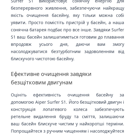
Surfer S1 використовує сонячну енергію для
безперервного живлення, забезпечуючи найкращу
якість очищення басейну, яку тільки можна собі
уявити. Просто помістіть пристрій у басейн, а наша
сонячна батарея подбає про все інше. Завдяки Surfer
S1 ваш басейн залишатиметься готовим до плавання
впродовж усього дня, даючи вам змогу
насолоджуватися безтурботним задоволенням від
блискучого чистотою басейну.
Ефективне очищення завдяки
безщітковим двигунам
Оцініть ефективність очищення басейну за
допомогою Aiper Surfer S1. Його безщітковий двигун і
конструкція лопатевого колеса забезпечують
ретельне видалення бруду та сміття, залишаючи
ваш басейн блискуче чистим у найкоротші терміни.
Попрощайтеся з ручним чищенням і насолоджуйтеся