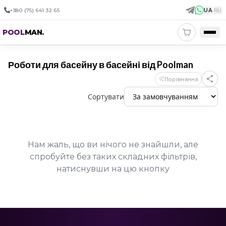
+380 (75) 641 32 65
UA
|
RU
POOL
MAN
.
Роботи для басейну в басейні від Poolman
Порівняння
Сортувати
Нам жаль, що ви нічого не знайшли, але
спробуйте без таких складних фільтрів,
натиснувши на цю кнопку