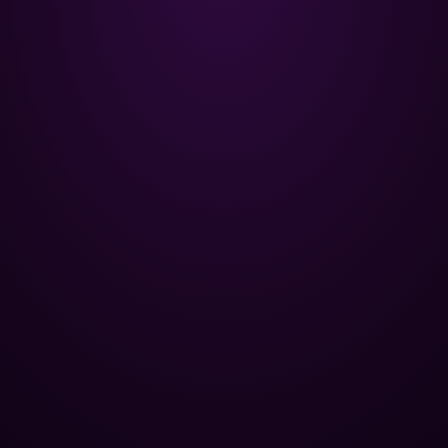
Poolman – ваш надійний партнер
у професійному догляді за
басейном.
+
НАВІГАЦІЯ
Головна
+
ОПТОВИМ КЛІЄНТАМ
Каталог
Бази відпочинку
+
ПОПУЛЯРНІ КАТЕГОРІЇ