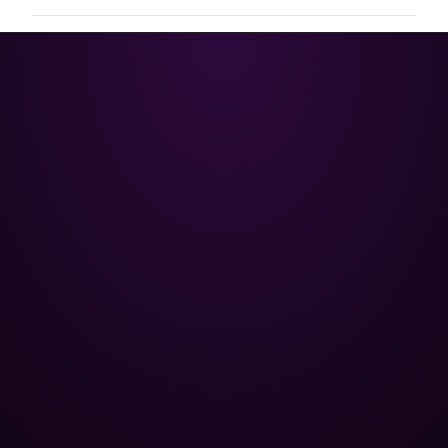
Poolman – ваш надійний партнер
у професійному догляді за
басейном.
+
НАВІГАЦІЯ
Головна
+
ОПТОВИМ КЛІЄНТАМ