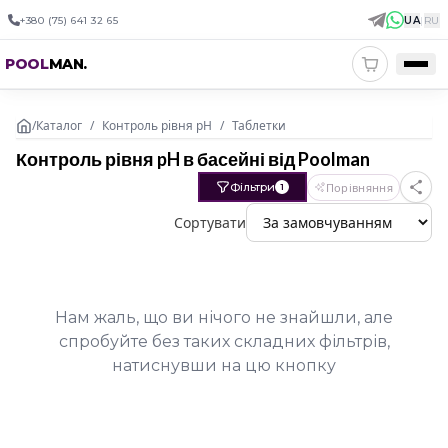
+380 (75) 641 32 65
UA
|
RU
POOL
MAN
.
/
Каталог
/
Контроль рівня pH
/
Таблетки
Контроль рівня pH в басейні від Poolman
Фільтри
Порівняння
1
Сортувати
Нам жаль, що ви нічого не знайшли, але
спробуйте без таких складних фільтрів,
натиснувши на цю кнопку