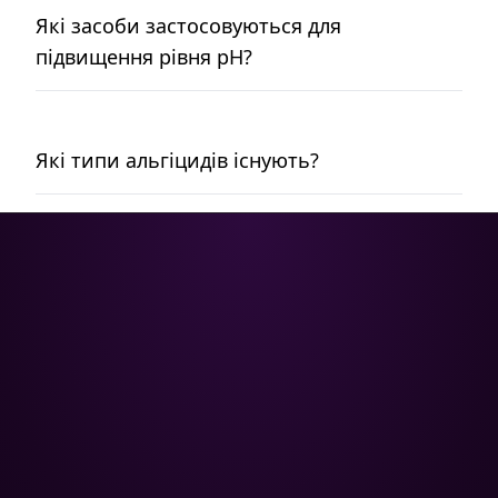
Які засоби застосовуються для
підвищення рівня pH?
Які типи альгіцидів існують?
Poolman – ваш надійний партнер
у професійному догляді за
басейном.