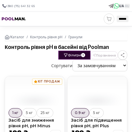
+380 (75) 641 32 65
UA
|
RU
POOL
MAN
.
/
Каталог
/
Контроль рівня pH
/
Гранули
Контроль рівня pH в басейні від Poolman
Фільтри
Порівняння
1
Сортувати
ХІТ ПРОДАЖ
1 кг
5 кг
25 кг
0.9 кг
5 кг
Засіб для зниження
Засіб для підвищення
рівня pH, pH Minus
рівня pH, pH Plus