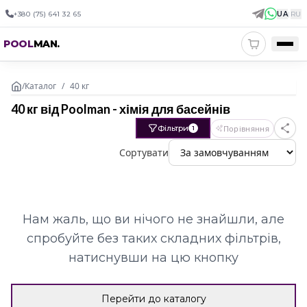
+380 (75) 641 32 65
UA
|
RU
POOL
MAN
.
/
Каталог
/
40 кг
40 кг від Poolman - хімія для басейнів
Фільтри
Порівняння
1
Сортувати
Нам жаль, що ви нічого не знайшли, але
спробуйте без таких складних фільтрів,
натиснувши на цю кнопку
Перейти до каталогу