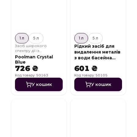
1 л
5 л
1 л
5 л
Засіб широкого
Рідкий засіб для
спектру дії із
видалення металів
знезаражуючим
Poolman Crystal
з води басейна
ефектом
Blue
Metall Off
726 ₴
601 ₴
Код товару: 50163
Код товару: 50105
У кошик
У кошик