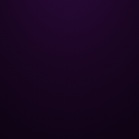
Poolman – ваш надійний партнер
у професійному догляді за
басейном.
+
НАВІГАЦІЯ
Головна
+
ОПТОВИМ КЛІЄНТАМ
Каталог
Бази відпочинку
+
ПОПУЛЯРНІ КАТЕГОРІЇ
Хімія для басейну
Спа-центри
Контроль рівня pH
+
ЮРИДИЧНА ІНФОРМАЦІЯ
Труби та фітинги
Публічні басейни
Усунення водоростей
Політика конфіденційності