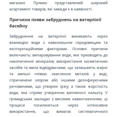
магазині Пулман представлений широкий
асортимент товарів, які завжди є в наявності.
Причини появи забруднень на ватерлінії
басейну
Забруднення на ватерлінії виникають через
взаємодію води з навколишнім середовищем та
експлуатаційними факторами. Основні причини
включають: випаровування води, яке призводить до
накопичення мінералів; використання косметичних
засобів та мила відвідувачами, що залишають жирні
та мильні плівки; окислення металів у воді,
спричинене хлором або іншими дезінфікуючими
речовинами, що утворює іржу; а також жорсткість
води, яка сприяє утворенню вапняного нальоту. У
громадських закладах з високим навантаженням, ці
процеси посилюються через інтенсивне
використання, що вимагає систематичного