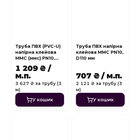
Труба ПВХ (PVC-U)
Труба ПВХ напірна
напірна клейова
клейова MMC PN10,
MMC (ммс) PN10,
D110 мм
D140 мм
1 209 ₴ /
м.п.
707 ₴ / м.п.
3 627 ₴ за трубу (3
2 121 ₴ за трубу (3
м)
м)
У кошик
У кошик