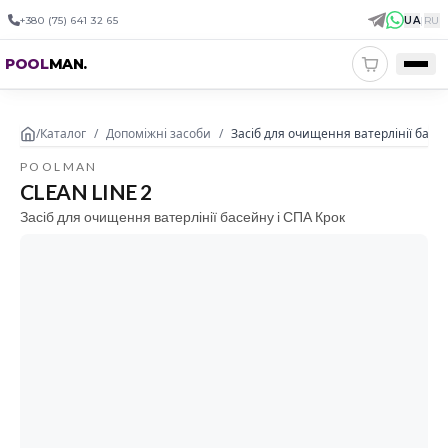
+380 (75) 641 32 65
UA
|
RU
POOL
MAN
.
/
Каталог
/
Допоміжні засоби
/
Засіб для очищення ватерлінії басей
POOLMAN
CLEAN LINE 2
Засіб для очищення ватерлінії басейну і СПА Крок