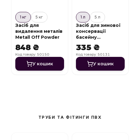
1 кг
5 кг
1 л
5 л
Засіб для
Засіб для зимової
видалення металів
консервації
Metall Off Powder
басейну
WinterCare
848 ₴
335 ₴
Код товару: 50150
Код товару: 50131
У кошик
У кошик
ТРУБИ ТА ФІТИНГИ ПВХ