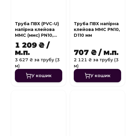
Труба ПВХ (PVC-U)
Труба ПВХ напірна
напірна клейова
клейова MMC PN10,
MMC (ммс) PN10,
D110 мм
D140 мм
1 209 ₴ /
м.п.
707 ₴ / м.п.
3 627 ₴ за трубу (3
2 121 ₴ за трубу (3
м)
м)
У кошик
У кошик