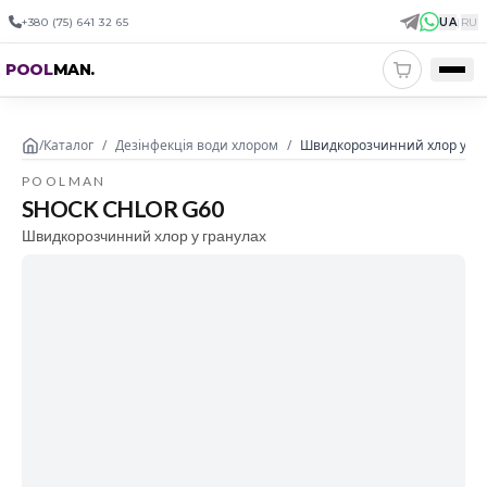
+380 (75) 641 32 65
UA
|
RU
POOL
MAN
.
/
Каталог
/
Дезінфекція води хлором
/
Швидкорозчинний хлор у гра
POOLMAN
SHOCK CHLOR G60
Швидкорозчинний хлор у гранулах