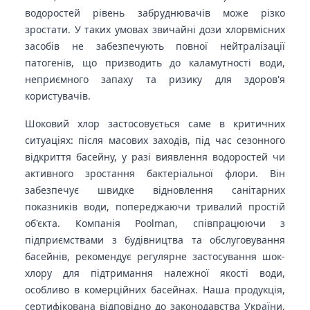
водоростей рівень забруднювачів може різко
зростати. У таких умовах звичайні дози хлорвмісних
засобів не забезпечують повної нейтралізації
патогенів, що призводить до каламутності води,
неприємного запаху та ризику для здоров'я
користувачів.
Шоковий хлор застосовується саме в критичних
ситуаціях: після масових заходів, під час сезонного
відкриття басейну, у разі виявлення водоростей чи
активного зростання бактеріальної флори. Він
забезпечує швидке відновлення санітарних
показників води, попереджаючи тривалий простій
об'єкта. Компанія Poolman, співпрацюючи з
підприємствами з будівництва та обслуговування
басейнів, рекомендує регулярне застосування шок-
хлору для підтримання належної якості води,
особливо в комерційних басейнах. Наша продукція,
сертифікована відповідно до законодавства України,