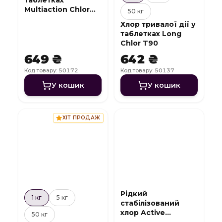
Multiaction Chlor
50 кг
T84 3 в 1 (20 г)
Хлор тривалої дії у
таблетках Long
Chlor T90
649 ₴
642 ₴
Код товару: 50172
Код товару: 50137
У кошик
У кошик
ХІТ ПРОДАЖ
Рідкий
1 кг
5 кг
стабілізований
хлор Active
50 кг
Chlorine L