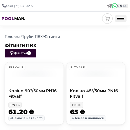
+380 (75) 641 32 65
UA
|
RU
POOL
MAN
.
Головна
/
Труби ПВХ
/
Фітинги
Фітинги ПВХ
Фільтри
1
FITVALF
FITVALF
Коліно 90°/50мм PN16
Коліно 45°/50мм PN16
Fitvalf
Fitvalf
PN
16
PN
16
61.20 ₴
65 ₴
Немає в наявності
Немає в наявності