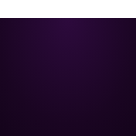
Poolman – ваш надійний партнер
у професійному догляді за
басейном.
+
НАВІГАЦІЯ
Головна