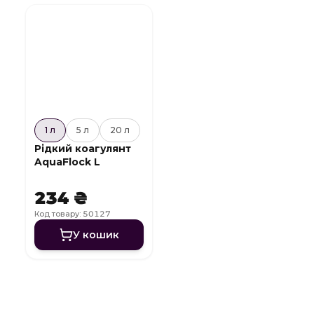
1 л
5 л
20 л
Рідкий коагулянт
AquaFlock L
234 ₴
Код товару: 50127
У кошик