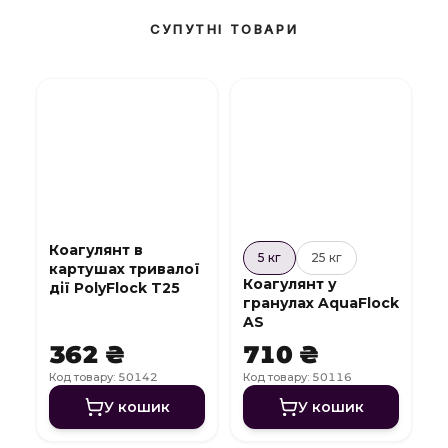
СУПУТНІ ТОВАРИ
Коагулянт в
5 кг
25 кг
картушах тривалої
Коагулянт у
дії PolyFlock T25
гранулах AquaFlock
AS
362 ₴
710 ₴
Код товару: 50142
Код товару: 50116
У кошик
У кошик