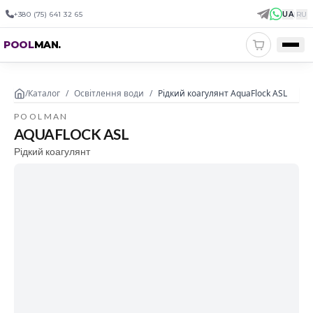
+380 (75) 641 32 65
UA
|
RU
POOL
MAN
.
/
Каталог
/
Освітлення води
/
Рідкий коагулянт AquaFlock ASL
POOLMAN
AQUAFLOCK ASL
Рідкий коагулянт