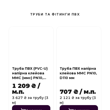
ТРУБИ ТА ФІТИНГИ ПВХ
Труба ПВХ (PVC-U)
Труба ПВХ напірна
напірна клейова
клейова MMC PN10,
MMC (ммс) PN10,
D110 мм
D140 мм
1 209 ₴ /
м.п.
707 ₴ / м.п.
3 627 ₴ за трубу (3
2 121 ₴ за трубу (3
м)
м)