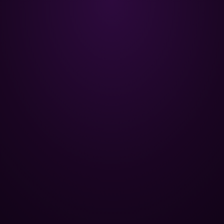
Poolman – ваш надійний партнер
у професійному догляді за
басейном.
+
НАВІГАЦІЯ
Головна
+
ОПТОВИМ КЛІЄНТАМ
Каталог