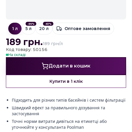
-
54
%
-
61
%
1 л
5 л
20 л
Оптове замовлення
189
грн.
189 грн/л
Код товару: 50156
На складі
Додати в кошик
Купити в 1 клік
Підходить для різних типів басейнів і систем фільтрації
Швидкий ефект за правильного дозування та
застосування
Точні норми витрати дивіться на етикетці або
уточнюйте у консультанта Poolman