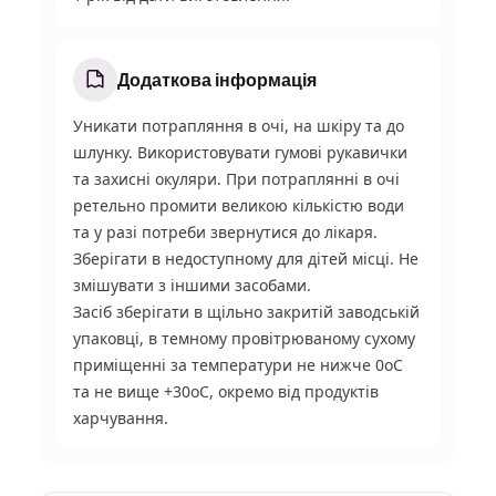
Додаткова інформація
Уникати потрапляння в очі, на шкіру та до
шлунку. Використовувати гумові рукавички
та захисні окуляри. При потраплянні в очі
ретельно промити великою кількістю води
та у разі потреби звернутися до лікаря.
Зберігати в недоступному для дітей місці. Не
змішувати з іншими засобами.
Засіб зберігати в щільно закритій заводській
упаковці, в темному провітрюваному сухому
приміщенні за температури не нижче 0
о
С
та не вище +30
о
С, окремо від продуктів
харчування.