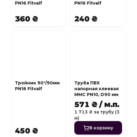
PN16 Fitvalf
PN16 Fitvalf
360 ₴
240 ₴
Тройник 90°/90мм
Труба ПВХ
PN16 Fitvalf
напорная клеевая
MMC PN10, D90 мм
571 ₴ / м.п.
1 713 ₴ за трубу (3
м)
В корзину
450 ₴