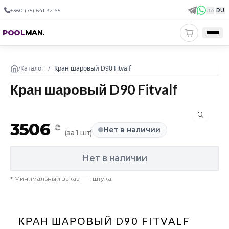
+380 (75) 641 32 65
UA
|
RU
POOL
MAN
.
/
Каталог
/
Кран шаровый D90 Fitvalf
Кран шаровый D90 Fitvalf
3506
₴
Нет в наличии
(
за 1 шт
)
Нет в наличии
*
Минимальный заказ — 1 штука.
КРАН ШАРОВЫЙ D90 FITVALF