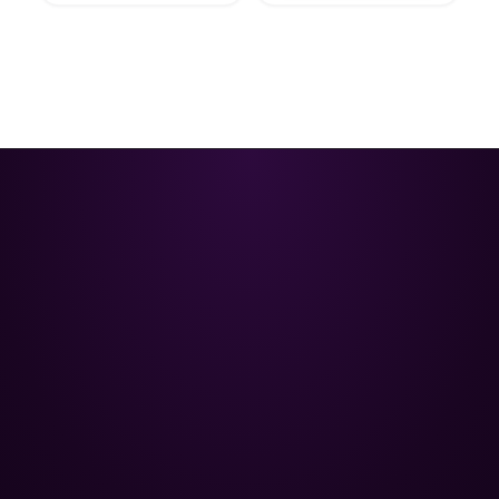
Poolman – ваш надежный
партнёр в профессиональном
уходе за бассейном.