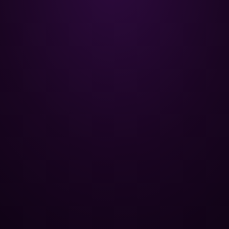
Poolman – ваш надежный
партнёр в профессиональном
уходе за бассейном.
+
НАВИГАЦИЯ
Главная
+
ОПТОВЫМ КЛИЕНТАМ
Каталог
Базы отдыха
+
ПОПУЛЯРНЫЕ КАТЕГОРИИ
Химия для бассейна
Спа-центры