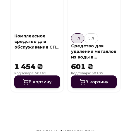
Комплексное
1 л
5 л
средство для
Средство для
обслуживания СПА
удаления металлов
7 в 1 SPA Complex
из воды в
бассейне Metall
1 454 ₴
601 ₴
Off
Код товара: 50165
Код товара: 50105
В корзину
В корзину