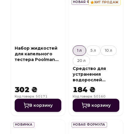
НОВАЯ ФОРМУЛА
ХИТ ПРОДАЖ
Набор жидкостей
1 л
5 л
10 л
для капельного
тестера Poolman
20 л
Cl/Br и pH
Средство для
устранения
водорослей
Algicide Mix
302 ₴
184 ₴
Код товара: 50171
Код товара: 50160
В корзину
В корзину
НОВИНКА
НОВАЯ ФОРМУЛА