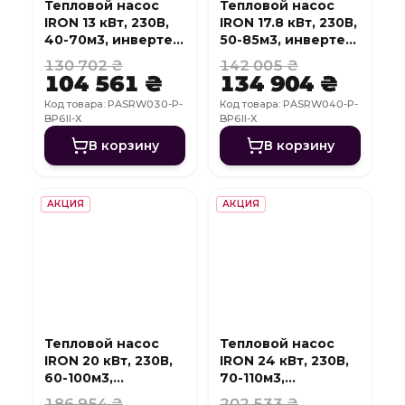
Тепловой насос
Тепловой насос
IRON 13 кВт, 230В,
IRON 17.8 кВт, 230В,
40-70м3, инвертер,
50-85м3, инвертер,
с охлаждением,
с охлаждением,
130 702 ₴
142 005 ₴
WI-FI
WI-FI
104 561 ₴
134 904 ₴
Код товара: PASRW030-P-
Код товара: PASRW040-P-
BP6II-X
BP6II-X
В корзину
В корзину
АКЦИЯ
АКЦИЯ
Тепловой насос
Тепловой насос
IRON 20 кВт, 230В,
IRON 24 кВт, 230В,
60-100м3,
70-110м3,
инвертер, с
инвертер, с
186 954 ₴
202 533 ₴