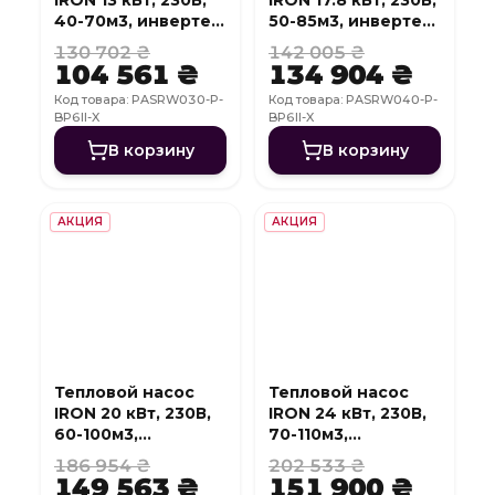
40-70м3, инвертер,
50-85м3, инвертер,
с охлаждением,
с охлаждением,
130 702 ₴
142 005 ₴
WI-FI
WI-FI
104 561 ₴
134 904 ₴
Код товара: PASRW030-P-
Код товара: PASRW040-P-
BP6II-X
BP6II-X
В корзину
В корзину
АКЦИЯ
АКЦИЯ
Тепловой насос
Тепловой насос
IRON 20 кВт, 230В,
IRON 24 кВт, 230В,
60-100м3,
70-110м3,
инвертер, с
инвертер, с
186 954 ₴
202 533 ₴
охлаждением, WI-
охлаждением, WI-
149 563 ₴
151 900 ₴