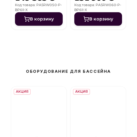
FI
FI
Код товара: PASRW050-P-
Код товара: PASRW060-P-
BP6II-X
BP6II-X
В корзину
В корзину
ОБОРУДОВАНИЕ ДЛЯ БАССЕЙНА
АКЦИЯ
АКЦИЯ