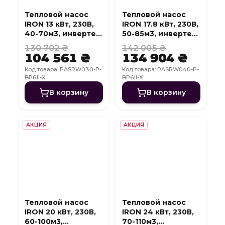
Тепловой насос
Тепловой насос
IRON 13 кВт, 230В,
IRON 17.8 кВт, 230В,
40-70м3, инвертер,
50-85м3, инвертер,
с охлаждением,
с охлаждением,
130 702 ₴
142 005 ₴
WI-FI
WI-FI
104 561 ₴
134 904 ₴
Код товара: PASRW030-P-
Код товара: PASRW040-P-
BP6II-X
BP6II-X
В корзину
В корзину
АКЦИЯ
АКЦИЯ
Тепловой насос
Тепловой насос
IRON 20 кВт, 230В,
IRON 24 кВт, 230В,
60-100м3,
70-110м3,