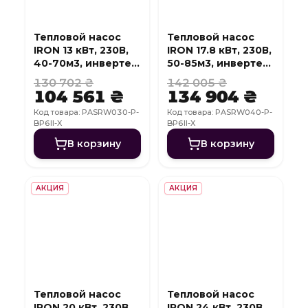
Тепловой насос
Тепловой насос
IRON 13 кВт, 230В,
IRON 17.8 кВт, 230В,
40-70м3, инвертер,
50-85м3, инвертер,
с охлаждением,
с охлаждением,
130 702 ₴
142 005 ₴
WI-FI
WI-FI
104 561 ₴
134 904 ₴
Код товара: PASRW030-P-
Код товара: PASRW040-P-
BP6II-X
BP6II-X
В корзину
В корзину
АКЦИЯ
АКЦИЯ
Тепловой насос
Тепловой насос
IRON 20 кВт, 230В,
IRON 24 кВт, 230В,