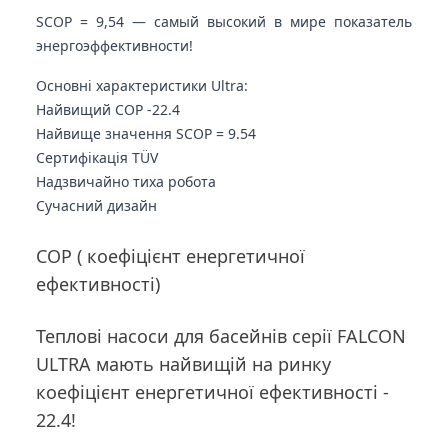
SCOP = 9,54 — самый высокий в мире показатель
энергоэффективности!
Основні характеристики Ultra:
Найвищий COP -
22.4
Найвище значення
SCOP =
9.54
Сертифікація TÜV
Надзвичайно тиха робота
Сучасний дизайн
COP ( коефіцієнт енергетичної
ефективності)
Теплові насоси для басейнів серії FALCON
ULTRA мають найвищій на ринку
коефіцієнт енергетичної ефективності -
22.4!