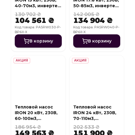
40-70м3, инвертер,
50-85м3, инвертер,
с охлаждением,
с охлаждением,
130 702 ₴
142 005 ₴
WI-FI
WI-FI
104 561 ₴
134 904 ₴
Код товара: PASRW030-P-
Код товара: PASRW040-P-
BP6II-X
BP6II-X
В корзину
В корзину
АКЦИЯ
АКЦИЯ
Тепловой насос
Тепловой насос
IRON 20 кВт, 230В,
IRON 24 кВт, 230В,
60-100м3,
70-110м3,
инвертер, с
инвертер, с
186 954 ₴
202 533 ₴
охлаждением, WI-
охлаждением, WI-
149 563 ₴
151 900 ₴