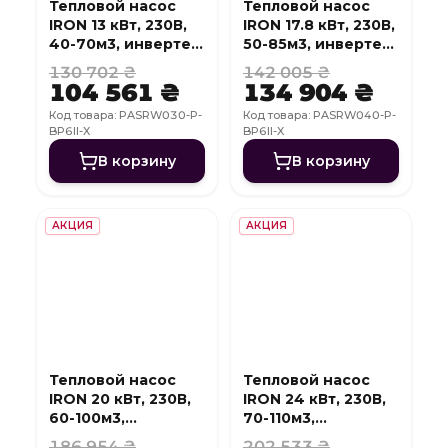
Тепловой насос
Тепловой насос
IRON 13 кВт, 230В,
IRON 17.8 кВт, 230В,
40-70м3, инвертер,
50-85м3, инвертер,
с охлаждением,
с охлаждением,
130 702 ₴
142 005 ₴
WI-FI
WI-FI
104 561 ₴
134 904 ₴
Код товара: PASRW030-P-
Код товара: PASRW040-P-
BP6II-X
BP6II-X
В корзину
В корзину
АКЦИЯ
АКЦИЯ
Тепловой насос
Тепловой насос
IRON 20 кВт, 230В,
IRON 24 кВт, 230В,
60-100м3,
70-110м3,
инвертер, с
инвертер, с
186 954 ₴
202 533 ₴