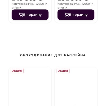
FI
FI
Код товара: PASRW050-P-
Код товара: PASRW060-P-
BP6II-X
BP6II-X
В корзину
В корзину
ОБОРУДОВАНИЕ ДЛЯ БАССЕЙНА
АКЦИЯ
АКЦИЯ