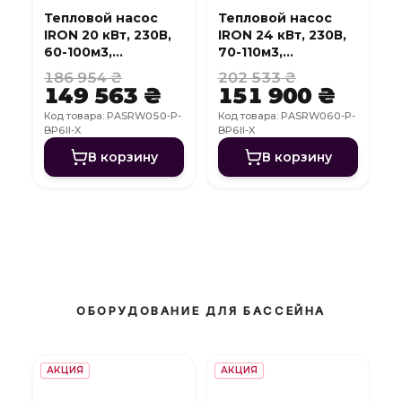
Тепловой насос
Тепловой насос
IRON 20 кВт, 230В,
IRON 24 кВт, 230В,
60-100м3,
70-110м3,
инвертер, с
инвертер, с
186 954 ₴
202 533 ₴
охлаждением, WI-
охлаждением, WI-
149 563 ₴
151 900 ₴
FI
FI
Код товара: PASRW050-P-
Код товара: PASRW060-P-
BP6II-X
BP6II-X
В корзину
В корзину
ОБОРУДОВАНИЕ ДЛЯ БАССЕЙНА
АКЦИЯ
АКЦИЯ