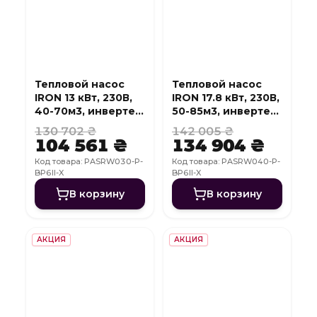
Тепловой насос
Тепловой насос
IRON 13 кВт, 230В,
IRON 17.8 кВт, 230В,
40-70м3, инвертер,
50-85м3, инвертер,
с охлаждением,
с охлаждением,
130 702 ₴
142 005 ₴
WI-FI
WI-FI
104 561 ₴
134 904 ₴
Код товара: PASRW030-P-
Код товара: PASRW040-P-
BP6II-X
BP6II-X
В корзину
В корзину
АКЦИЯ
АКЦИЯ