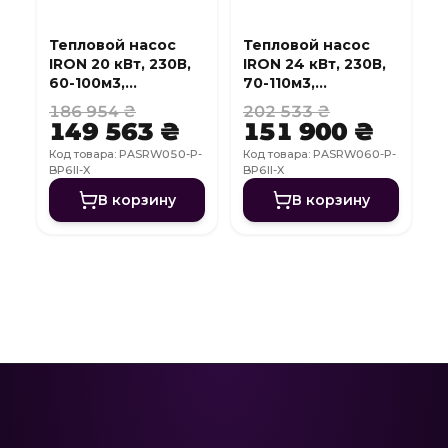
Тепловой насос
Тепловой насос
IRON 20 кВт, 230В,
IRON 24 кВт, 230В,
60-100м3,
70-110м3,
инвертер, с
инвертер, с
186 954 ₴
202 533 ₴
охлаждением, WI-
охлаждением, WI-
149 563 ₴
151 900 ₴
FI
FI
Код товара: PASRW050-P-
Код товара: PASRW060-P-
BP6II-X
BP6II-X
В корзину
В корзину