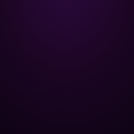
Poolman – ваш надежный
партнёр в профессиональном
уходе за бассейном.
+
НАВИГАЦИЯ
Главная
+
ОПТОВЫМ КЛИЕНТАМ
Каталог
Базы отдыха
+
ПОПУЛЯРНЫЕ КАТЕГОРИИ
Химия для бассейна
Спа-центры
Контроль уровня pH
+
ЮРИДИЧЕСКАЯ ИНФОРМАЦИЯ