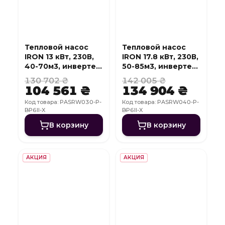
Тепловой насос
Тепловой насос
IRON 13 кВт, 230В,
IRON 17.8 кВт, 230В,
40-70м3, инвертер,
50-85м3, инвертер,
с охлаждением,
с охлаждением,
130 702 ₴
142 005 ₴
WI-FI
WI-FI
104 561 ₴
134 904 ₴
Код товара: PASRW030-P-
Код товара: PASRW040-P-
BP6II-X
BP6II-X
В корзину
В корзину
АКЦИЯ
АКЦИЯ