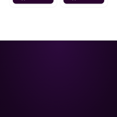
Poolman – ваш надежный
партнёр в профессиональном
уходе за бассейном.