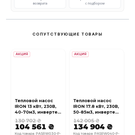
возврата
с подбором
СОПУТСТВУЮЩИЕ ТОВАРЫ
АКЦИЯ
АКЦИЯ
Тепловой насос
Тепловой насос
IRON 13 кВт, 230В,
IRON 17.8 кВт, 230В,
40-70м3, инвертер,
50-85м3, инвертер,
с охлаждением,
с охлаждением,
130 702 ₴
142 005 ₴
WI-FI
WI-FI
104 561 ₴
134 904 ₴
Код товара: PASRW030-P-
Код товара: PASRW040-P-