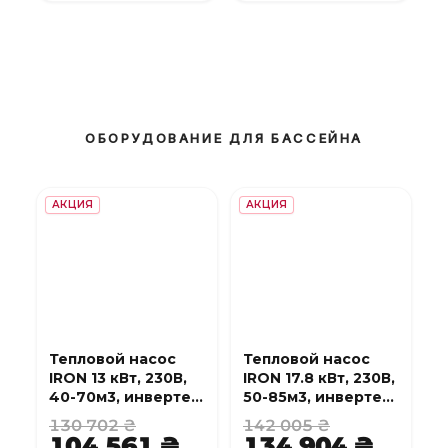
ОБОРУДОВАНИЕ ДЛЯ БАССЕЙНА
АКЦИЯ
АКЦИЯ
Тепловой насос
Тепловой насос
IRON 13 кВт, 230В,
IRON 17.8 кВт, 230В,
40-70м3, инвертер,
50-85м3, инвертер,
с охлаждением,
с охлаждением,
130 702 ₴
142 005 ₴
WI-FI
WI-FI
104 561 ₴
134 904 ₴