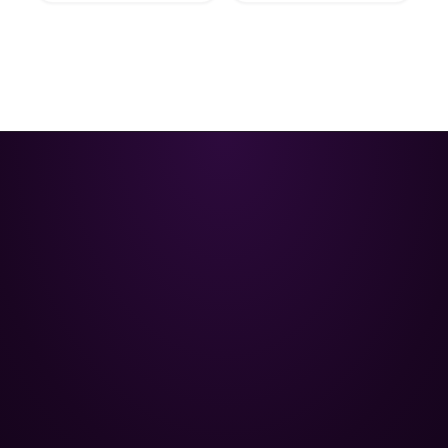
Poolman – ваш надежный
партнёр в профессиональном
уходе за бассейном.