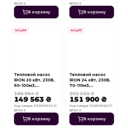
BP6II-X
BP6II-X
В корзину
В корзину
АКЦИЯ
АКЦИЯ
Тепловой насос
Тепловой насос
IRON 20 кВт, 230В,
IRON 24 кВт, 230В,
60-100м3,
70-110м3,
инвертер, с
инвертер, с
186 954 ₴
202 533 ₴
охлаждением, WI-
охлаждением, WI-
149 563 ₴
151 900 ₴
FI
FI
Код товара: PASRW050-P-
Код товара: PASRW060-P-
BP6II-X
BP6II-X
В корзину
В корзину