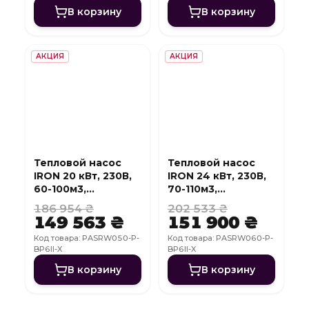
В корзину
В корзину
АКЦИЯ
АКЦИЯ
Тепловой насос
Тепловой насос
IRON 20 кВт, 230В,
IRON 24 кВт, 230В,
60-100м3,
70-110м3,
инвертер, с
инвертер, с
186 954 ₴
202 533 ₴
охлаждением, WI-
охлаждением, WI-
149 563 ₴
151 900 ₴
FI
FI
Код товара: PASRW050-P-
Код товара: PASRW060-P-
BP6II-X
BP6II-X
В корзину
В корзину