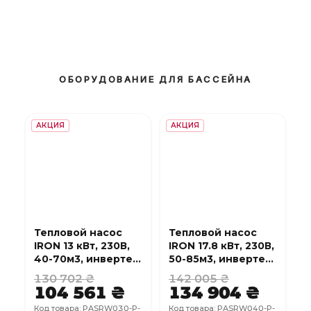
ОБОРУДОВАНИЕ ДЛЯ БАССЕЙНА
АКЦИЯ
АКЦИЯ
Тепловой насос
Тепловой насос
IRON 13 кВт, 230В,
IRON 17.8 кВт, 230В,
40-70м3, инвертер,
50-85м3, инвертер,
с охлаждением,
с охлаждением,
130 702 ₴
142 005 ₴
WI-FI
WI-FI
104 561 ₴
134 904 ₴
Код товара: PASRW030-P-
Код товара: PASRW040-P-