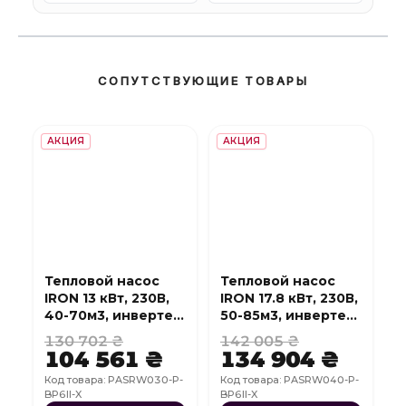
СОПУТСТВУЮЩИЕ ТОВАРЫ
АКЦИЯ
АКЦИЯ
Тепловой насос
Тепловой насос
IRON 13 кВт, 230В,
IRON 17.8 кВт, 230В,
40-70м3, инвертер,
50-85м3, инвертер,
с охлаждением,
с охлаждением,
130 702 ₴
142 005 ₴
WI-FI
WI-FI
104 561 ₴
134 904 ₴
Код товара: PASRW030-P-
Код товара: PASRW040-P-
BP6II-X
BP6II-X