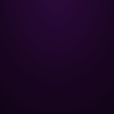
Poolman – ваш надежный
партнёр в профессиональном
уходе за бассейном.
+
НАВИГАЦИЯ
Главная
+
ОПТОВЫМ КЛИЕНТАМ
Каталог
Базы отдыха
+
ПОПУЛЯРНЫЕ КАТЕГОРИИ
Химия для бассейна