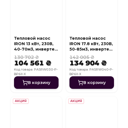
Тепловой насос
Тепловой насос
IRON 13 кВт, 230В,
IRON 17.8 кВт, 230В,
40-70м3, инвертер,
50-85м3, инвертер,
с охлаждением,
с охлаждением,
130 702 ₴
142 005 ₴
WI-FI
WI-FI
104 561 ₴
134 904 ₴
Код товара: PASRW030-P-
Код товара: PASRW040-P-
BP6II-X
BP6II-X
В корзину
В корзину
АКЦИЯ
АКЦИЯ