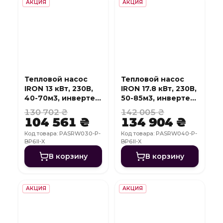
АКЦИЯ
АКЦИЯ
Тепловой насос
Тепловой насос
IRON 13 кВт, 230В,
IRON 17.8 кВт, 230В,
40-70м3, инвертер,
50-85м3, инвертер,
с охлаждением,
с охлаждением,
130 702 ₴
142 005 ₴
WI-FI
WI-FI
104 561 ₴
134 904 ₴
Код товара: PASRW030-P-
Код товара: PASRW040-P-
BP6II-X
BP6II-X
В корзину
В корзину
АКЦИЯ
АКЦИЯ