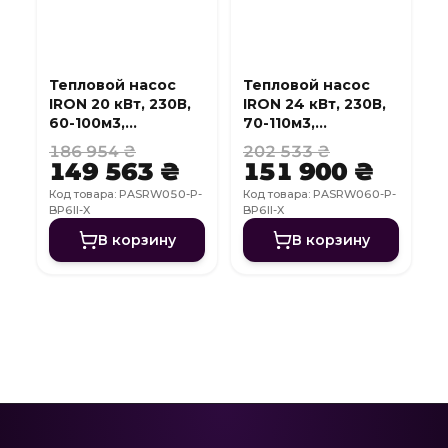
Тепловой насос
Тепловой насос
IRON 20 кВт, 230В,
IRON 24 кВт, 230В,
60-100м3,
70-110м3,
инвертер, с
инвертер, с
186 954 ₴
202 533 ₴
охлаждением, WI-
охлаждением, WI-
149 563 ₴
151 900 ₴
FI
FI
Код товара: PASRW050-P-
Код товара: PASRW060-P-
BP6II-X
BP6II-X
В корзину
В корзину