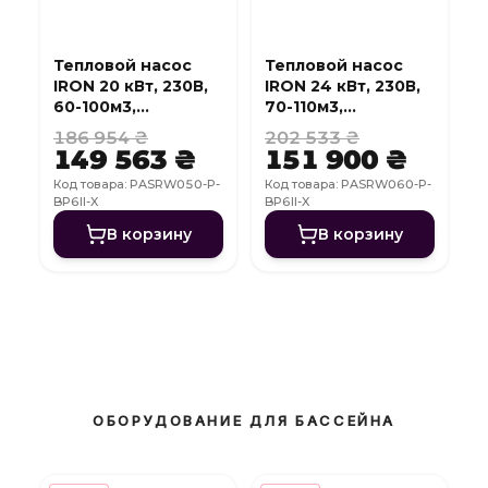
Тепловой насос
Тепловой насос
IRON 20 кВт, 230В,
IRON 24 кВт, 230В,
60-100м3,
70-110м3,
инвертер, с
инвертер, с
186 954 ₴
202 533 ₴
охлаждением, WI-
охлаждением, WI-
149 563 ₴
151 900 ₴
FI
FI
Код товара: PASRW050-P-
Код товара: PASRW060-P-
BP6II-X
BP6II-X
В корзину
В корзину
ОБОРУДОВАНИЕ ДЛЯ БАССЕЙНА