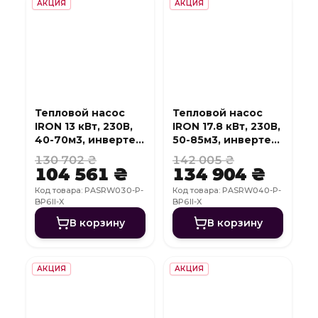
АКЦИЯ
АКЦИЯ
Тепловой насос
Тепловой насос
IRON 13 кВт, 230В,
IRON 17.8 кВт, 230В,
40-70м3, инвертер,
50-85м3, инвертер,
с охлаждением,
с охлаждением,
130 702 ₴
142 005 ₴
WI-FI
WI-FI
104 561 ₴
134 904 ₴
Код товара: PASRW030-P-
Код товара: PASRW040-P-
BP6II-X
BP6II-X
В корзину
В корзину
АКЦИЯ
АКЦИЯ