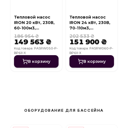
Тепловой насос
Тепловой насос
IRON 20 кВт, 230В,
IRON 24 кВт, 230В,
60-100м3,
70-110м3,
инвертер, с
инвертер, с
186 954 ₴
202 533 ₴
охлаждением, WI-
охлаждением, WI-
149 563 ₴
151 900 ₴
FI
FI
Код товара: PASRW050-P-
Код товара: PASRW060-P-
BP6II-X
BP6II-X
В корзину
В корзину
ОБОРУДОВАНИЕ ДЛЯ БАССЕЙНА