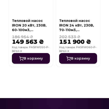
Тепловой насос
Тепловой насос
IRON 20 кВт, 230В,
IRON 24 кВт, 230В,
60-100м3,
70-110м3,
инвертер, с
инвертер, с
186 954 ₴
202 533 ₴
охлаждением, WI-
охлаждением, WI-
149 563 ₴
151 900 ₴
FI
FI
Код товара: PASRW050-P-
Код товара: PASRW060-P-
BP6II-X
BP6II-X
В корзину
В корзину