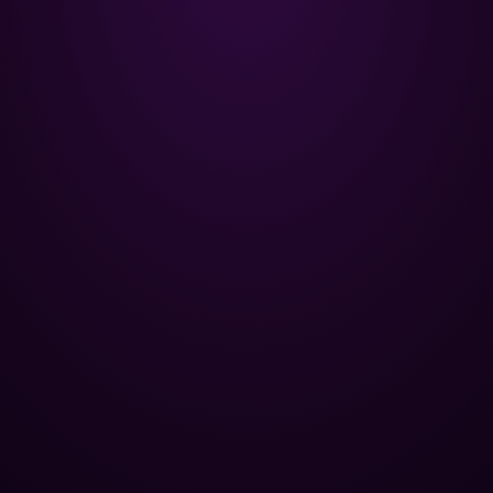
Poolman – ваш надежный
партнёр в профессиональном
уходе за бассейном.
+
НАВИГАЦИЯ
Главная
+
ОПТОВЫМ КЛИЕНТАМ
Каталог
Базы отдыха
+
ПОПУЛЯРНЫЕ КАТЕГОРИИ
Химия для бассейна