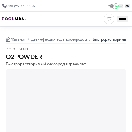
+380 (75) 641 32 65
UA
|
RU
POOL
MAN
.
/
Каталог
/
Дезинфекция воды кислородом
/
Быстрорастворимый ки
POOLMAN
O2 POWDER
Быстрорастворимый кислород в гранулах