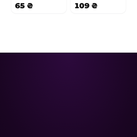
65 ₴
109 ₴
Poolman – ваш надежный
партнёр в профессиональном
уходе за бассейном.