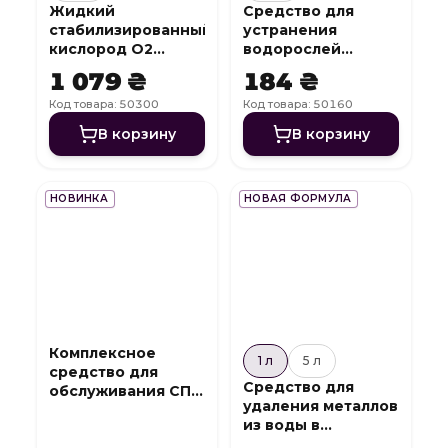
Жидкий
Средство для
стабилизированный
устранения
кислород O2
водорослей
Active L
Algicide Mix
1 079 ₴
184 ₴
Код товара: 50300
Код товара: 50160
В корзину
В корзину
НОВИНКА
НОВАЯ ФОРМУЛА
Комплексное
1 л
5 л
средство для
Средство для
обслуживания СПА
удаления металлов
7 в 1 SPA Complex
из воды в
бассейне Metall